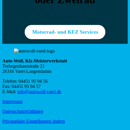
Motorrad- und KFZ Services
Auto-Wolf, Kfz-Meisterwerkstatt
Torhegenhausstraße 21
26316 Varel-Langendamm
Telefon: 04451 95 94 56
Fax: 04451 95 94 57
E-Mail:
info@autowolf-varel.de
Impressum
Datenschutzrichtlinien
Privatsphäre-Einstellungen ändern